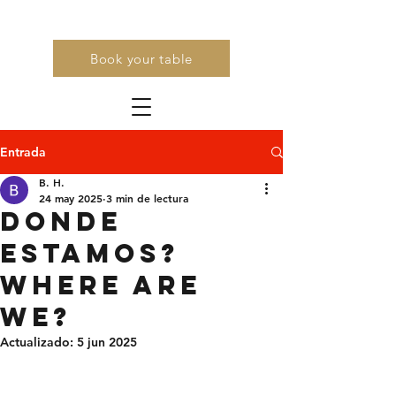
Book your table
Entrada
B. H.
24 may 2025
3 min de lectura
Donde
Estamos?
Where are
we?
Actualizado:
5 jun 2025